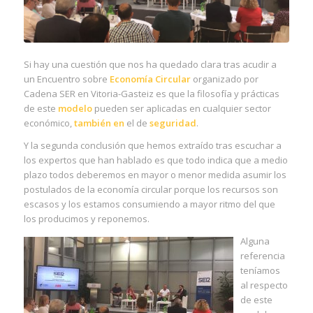
Si hay una cuestión que nos ha quedado clara tras acudir a
un Encuentro sobre
Economía Circular
organizado por
Cadena SER en Vitoria-Gasteiz es que la filosofía y prácticas
de este
modelo
pueden ser aplicadas en cualquier sector
económico,
también en
el de
seguridad
.
Y la segunda conclusión que hemos extraído tras escuchar a
los expertos que han hablado es que todo indica que a medio
plazo todos deberemos en mayor o menor medida asumir los
postulados de la economía circular porque los recursos son
escasos y los estamos consumiendo a mayor ritmo del que
los producimos y reponemos.
Alguna
referencia
teníamos
al respecto
de este