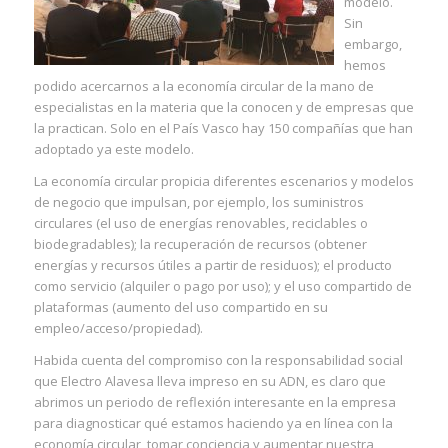
modelo.
Sin
embargo,
hemos
podido acercarnos a la economía circular de la mano de
especialistas en la materia que la conocen y de empresas que
la practican. Solo en el País Vasco hay 150 compañías que han
adoptado ya este modelo.
La economía circular propicia diferentes escenarios y modelos
de negocio que impulsan, por ejemplo, los suministros
circulares (el uso de energías renovables, reciclables o
biodegradables); la recuperación de recursos (obtener
energías y recursos útiles a partir de residuos); el producto
como servicio (alquiler o pago por uso); y el uso compartido de
plataformas (aumento del uso compartido en su
empleo/acceso/propiedad).
Habida cuenta del compromiso con la responsabilidad social
que Electro Alavesa lleva impreso en su ADN, es claro que
abrimos un periodo de reflexión interesante en la empresa
para diagnosticar qué estamos haciendo ya en línea con la
economía circular, tomar conciencia y aumentar nuestra