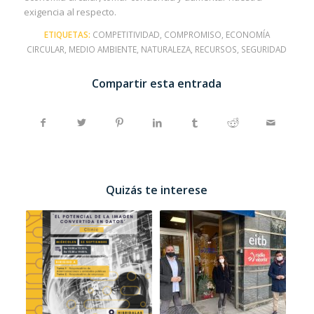
exigencia al respecto.
ETIQUETAS:
COMPETITIVIDAD
,
COMPROMISO
,
ECONOMÍA
CIRCULAR
,
MEDIO AMBIENTE
,
NATURALEZA
,
RECURSOS
,
SEGURIDAD
Compartir esta entrada
Quizás te interese