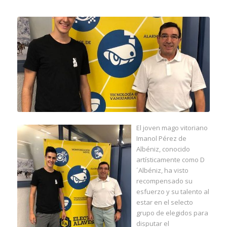
El joven mago vitoriano
Imanol Pérez de
Albéniz, conocido
artísticamente como D
´Albéniz, ha visto
recompensado su
esfuerzo y su talento al
estar en el selecto
grupo de elegidos para
disputar el