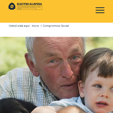
Usted está aquí:
Inicio
/
Compromiso Social