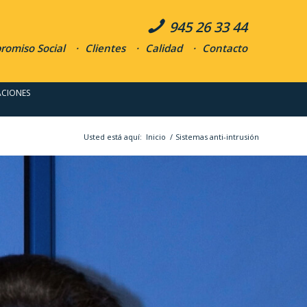
945 26 33 44
omiso Social
Clientes
Calidad
Contacto
ACIONES
Usted está aquí:
Inicio
/
Sistemas anti-intrusión