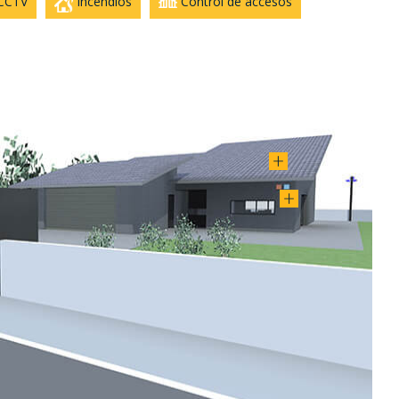
CCTV
Incendios
Control de accesos