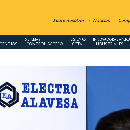
Sobre nosotros
Noticias
Compr
SISTEMAS
SISTEMAS
INNOVADORAS APLIC
NCENDIOS
CONTROL ACCESO
CCTV
INDUSTRIALES