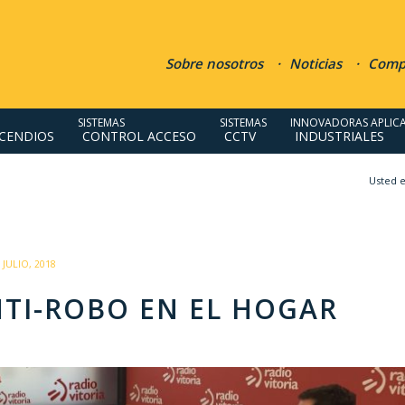
Sobre nosotros
Noticias
Compr
SISTEMAS
SISTEMAS
INNOVADORAS APLIC
NCENDIOS
CONTROL ACCESO
CCTV
INDUSTRIALES
Usted e
/
 JULIO, 2018
NTI-ROBO EN EL HOGAR