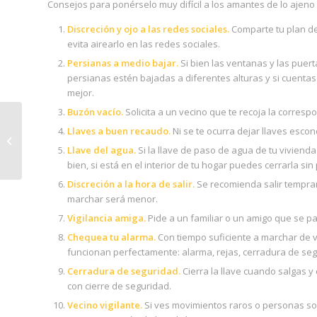
Consejos para ponérselo muy difícil a los amantes de lo ajeno y
Discreción y ojo a las redes sociales.
Comparte tu plan de
evita airearlo en las redes sociales.
Persianas a medio bajar.
Si bien las ventanas y las puer
persianas estén bajadas a diferentes alturas y si cuent
mejor.
Buzón vacío.
Solicita a un vecino que te recoja la corres
El deportista Kerman
Llaves a buen recaudo.
Ni se te ocurra dejar llaves esco
Pérez de Heredia se
une a la familia de
Llave del agua.
Si la llave de paso de agua de tu vivienda
Electro Alave...
bien, si está en el interior de tu hogar puedes cerrarla si
Discreción a la hora de salir.
Se recomienda salir tempra
marchar será menor.
Vigilancia amiga.
Pide a un familiar o un amigo que se p
Chequea tu alarma.
Con tiempo suficiente a marchar de v
funcionan perfectamente: alarma, rejas, cerradura de se
Cerradura de seguridad.
Cierra la llave cuando salgas y
con cierre de seguridad.
Vecino vigilante.
Si ves movimientos raros o personas s