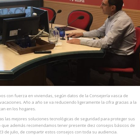
os con fuerza en viviendas, según datos de la Consejería vasca de
caciones. Año a año se va reduciendo ligeramente la cifra gracias a la
tan en los hogares.
ias las mejores soluciones tecnológicas de seguridad para proteger sus
ino que además recomendamos tener presente diez consejos básicos de
 23 de julio, de compartir estos consejos con toda su audiencia.