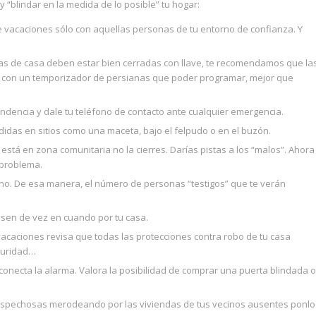
 “blindar en la medida de lo posible” tu hogar:
 vacaciones sólo con aquellas personas de tu entorno de confianza. Y
tas de casa deben estar bien cerradas con llave, te recomendamos que la
as con un temporizador de persianas que poder programar, mejor que
pondencia y dale tu teléfono de contacto ante cualquier emergencia.
ndidas en sitios como una maceta, bajo el felpudo o en el buzón.
 está en zona comunitaria no la cierres. Darías pistas a los “malos”. Ahora
n problema.
no. De esa manera, el número de personas “testigos” que te verán
asen de vez en cuando por tu casa.
acaciones revisa que todas las protecciones contra robo de tu casa
guridad…
 conecta la alarma. Valora la posibilidad de comprar una puerta blindada o
ospechosas merodeando por las viviendas de tus vecinos ausentes ponlo