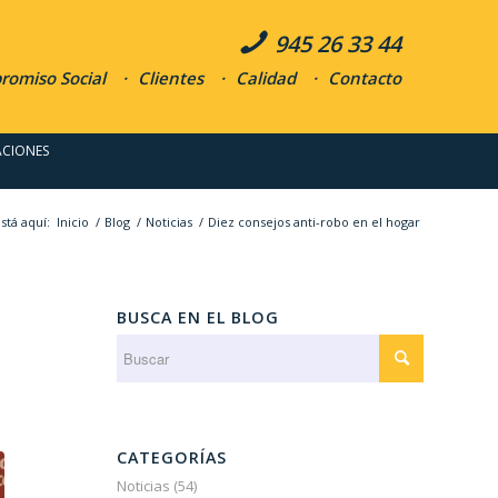
945 26 33 44
omiso Social
Clientes
Calidad
Contacto
ACIONES
stá aquí:
Inicio
/
Blog
/
Noticias
/
Diez consejos anti-robo en el hogar
BUSCA EN EL BLOG
CATEGORÍAS
Noticias
(54)