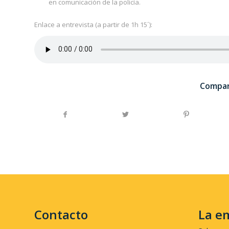
en comunicación de la policía.
Enlace a entrevista (a partir de 1h 15´):
Compar
Contacto
La e