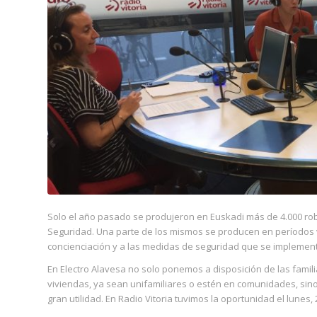
Solo el año pasado se produjeron en Euskadi más de 4.000 rob
Seguridad. Una parte de los mismos se producen en períodos va
concienciación y a las medidas de seguridad que se implemen
En Electro Alavesa no solo ponemos a disposición de las famil
viviendas, ya sean unifamiliares o estén en comunidades, s
gran utilidad. En Radio Vitoria tuvimos la oportunidad el lunes,