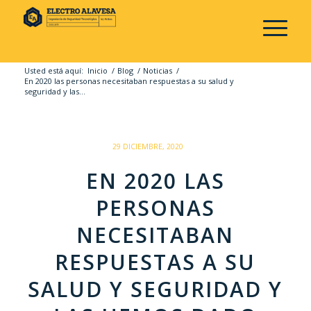
Usted está aquí:
Inicio
/
Blog
/
Noticias
/
En 2020 las personas necesitaban respuestas a su salud y
seguridad y las...
/
29 DICIEMBRE, 2020
EN 2020 LAS
PERSONAS
NECESITABAN
RESPUESTAS A SU
SALUD Y SEGURIDAD Y