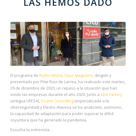
LAS HEMOS DADO
El programa de
Radio Vitoria, Gaur Magazine
, dirigido y
presentado por Pilar Ruiz de Larrea, ha realizado este martes,
29 de diciembre de 2020, un repaso a la situación que han
vivido las empresas durante el año 2020. Junto a
SDA Factory
(antigua UFESA),
Osane Consulting
(especializada a la
ciberseguridad) y Electro Alavesa se ha analizado, asimismo,
la capacidad de adaptación para poder superar la difícil
coyuntura que ha generado la pandemia.
Escucha la entrevista…