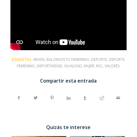
ETIQUETAS:
ARASKI
,
BALONCESTO FEMENINO
,
DEPORTE
,
DEPORTE
FEMENINO
,
DEPORTIVIDAD
,
IGUALDAD
,
MUJER
,
RSC
,
VALORES
Compartir esta entrada
Quizás te interese