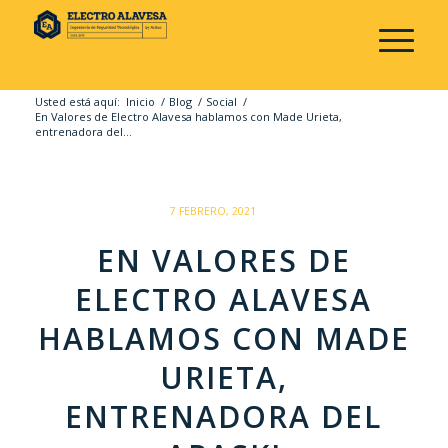
Usted está aquí:
Inicio
/
Blog
/
Social
/
En Valores de Electro Alavesa hablamos con Made Urieta,
entrenadora del...
/
7 FEBRERO, 2021
EN VALORES DE
ELECTRO ALAVESA
HABLAMOS CON MADE
URIETA,
ENTRENADORA DEL