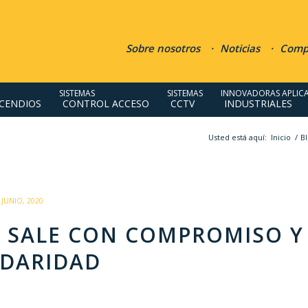
Sobre nosotros
Noticias
Compr
SISTEMAS
SISTEMAS
INNOVADORAS APLIC
NCENDIOS
CONTROL ACCESO
CCTV
INDUSTRIALES
Usted está aquí:
Inicio
/
B
/
 JUNIO, 2020
E SALE CON COMPROMISO Y
IDARIDAD