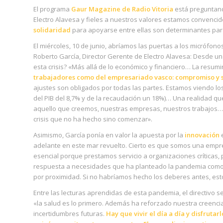
El programa
Gaur Magazine de Radio Vitoria
está preguntan
Electro Alavesa y fieles a nuestros valores estamos convenci
solidaridad
para apoyarse entre ellas son determinantes para
El miércoles, 10 de junio, abríamos las puertas a los micrófonos
Roberto García, Director Gerente de Electro Alavesa: Desde un 
esta crisis? «Más allá de lo económico y financiero… La resumi
trabajadores como del empresariado vasco: compromiso y 
ajustes son obligados por todas las partes. Estamos viendo lo
del PIB del 8,7% y de la recaudación un 18%)… Una realidad q
aquello que creemos, nuestras empresas, nuestros trabajos… 
crisis que no ha hecho sino comenzar».
Asimismo, García ponía en valor la apuesta por la
innovación
e
adelante en este mar revuelto. Cierto es que somos una emp
esencial porque prestamos servicio a organizaciones críticas
respuesta a necesidades que ha planteado la pandemia como exi
por proximidad. Si no habríamos hecho los deberes antes, est
Entre las lecturas aprendidas de esta pandemia, el directivo 
«la salud es lo primero. Además ha reforzado nuestra creenc
incertidumbres futuras.
Hay que vivir el día a día y disfrut