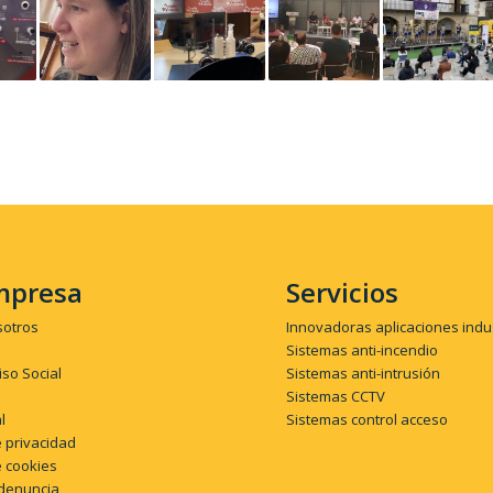
mpresa
Servicios
sotros
Innovadoras aplicaciones indu
Sistemas anti-incendio
so Social
Sistemas anti-intrusión
Sistemas CCTV
l
Sistemas control acceso
e privacidad
e cookies
denuncia