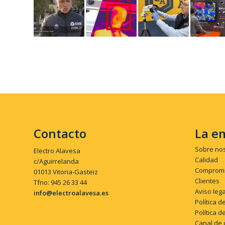
Contacto
La e
Sobre no
Electro Alavesa
Calidad
c/Aguirrelanda
Compromi
01013 Vitoria-Gasteiz
Clientes
Tfno: 945 26 33 44
Aviso lega
info@electroalavesa.es
Política d
Política d
Canal de 