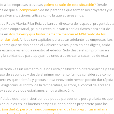
do a las empresas alavesas
¿cómo se sale de esta situación?
Desde
dos de que el
compromiso
de las personas que forman los proyectos y la
 salvar situaciones críticas como la que atravesamos.
 de Radio Vitoria. Pilar Ruiz de Larrea, directora del espacio, preguntaba 
plano empresarial, ¿cuáles crees que van a ser las claves para salir de
ría en
dos claves y que históricamente marcan el ADN tanto de los
solidaridad
. Ambos son capitales para sacar adelante las empresas. Los
s datos que se dan desde el Gobierno Vasco (paro en dos dígitos, caída
ue estamos viviendo a nuestro alrededor. Solo desde el compromiso en
y la solidaridad para apoyarnos unos a otros van a sacarnos de esta
n tanto «es un elemento que nos está posibilitando diferenciarnos y sali
resa de seguridad y desde el primer momento fuimos considerada como
, pero es que además y gracias a esa innovación hemos podido dar rápida
gencias: el control de la temperatura, el aforo, el control de accesos
oy seguro de que estaríamos en otra situación».
señalaba que, la principal aunque pueda parecer una perogrullada es que
ia de que es en los buenos tiempos cuando debes prepararte para las
arlo (sin duda), pero pensando siempre en que las preguntas mañana