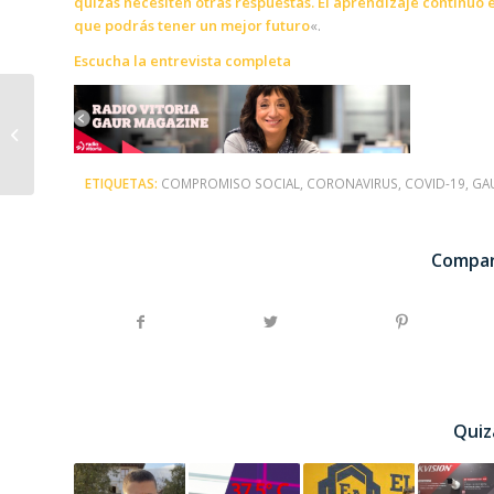
quizás necesiten otras respuestas. El aprendizaje continuo
que podrás tener un mejor futuro
«.
Escucha la entrevista completa
“Las cámaras
termográficas son una
medida preventiva”
ETIQUETAS:
COMPROMISO SOCIAL
,
CORONAVIRUS
,
COVID-19
,
GA
Compar
Quiz