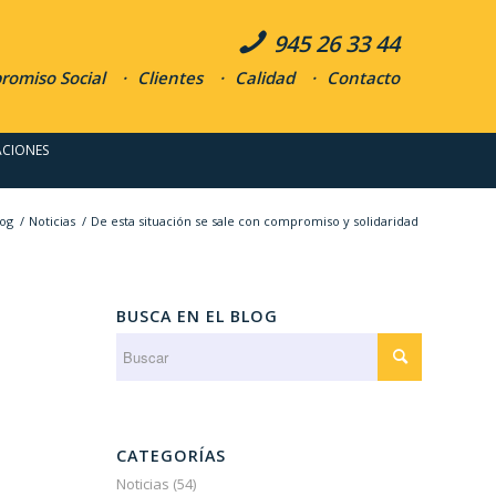
945 26 33 44
omiso Social
Clientes
Calidad
Contacto
ACIONES
log
/
Noticias
/
De esta situación se sale con compromiso y solidaridad
BUSCA EN EL BLOG
CATEGORÍAS
Noticias
(54)