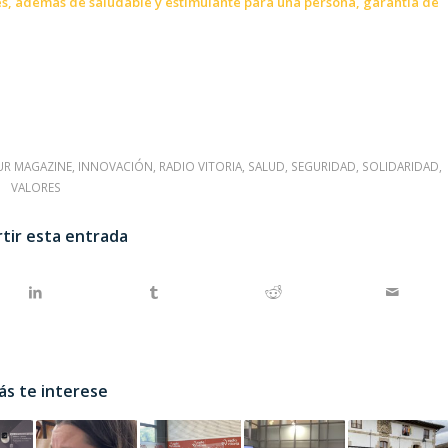
 es, además de saludable y estimulante para una persona, garantía de
UR MAGAZINE
,
INNOVACIÓN
,
RADIO VITORIA
,
SALUD
,
SEGURIDAD
,
SOLIDARIDAD
,
VALORES
tir esta entrada
ás te interese