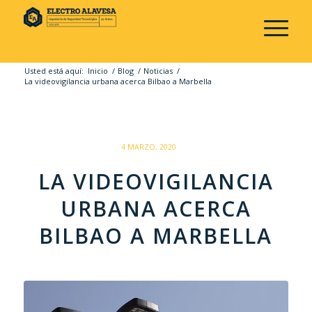
Usted está aquí:
Inicio
/
Blog
/
Noticias
/
La videovigilancia urbana acerca Bilbao a Marbella
/
4 MARZO, 2020
LA VIDEOVIGILANCIA
URBANA ACERCA
BILBAO A MARBELLA