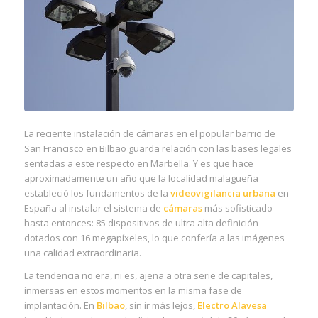
La reciente instalación de cámaras en el popular barrio de
San Francisco en Bilbao guarda relación con las bases legales
sentadas a este respecto en Marbella. Y es que hace
aproximadamente un año que la localidad malagueña
estableció los fundamentos de la
videovigilancia urbana
en
España al instalar el sistema de
cámaras
más sofisticado
hasta entonces: 85 dispositivos de ultra alta definición
dotados con 16 megapíxeles, lo que confería a las imágenes
una calidad extraordinaria.
La tendencia no era, ni es, ajena a otra serie de capitales,
inmersas en estos momentos en la misma fase de
implantación. En
Bilbao
, sin ir más lejos,
Electro Alavesa