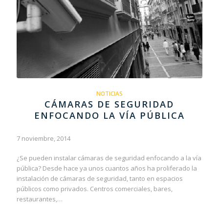
NOTICIAS
CÁMARAS DE SEGURIDAD
ENFOCANDO LA VÍA PÚBLICA
7 noviembre, 2014
¿Se pueden instalar cámaras de seguridad enfocando a la vía
pública? Desde hace ya unos cuantos años ha proliferado la
instalación de cámaras de seguridad, tanto en espacios
públicos como privados. Centros comerciales, bares,
restaurantes,…