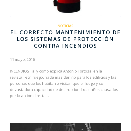
NOTICIAS
EL CORRECTO MANTENIMIENTO DE
LOS SISTEMAS DE PROTECCIÓN
CONTRA INCENDIOS
11 mayo, 2016
INCENDIOS Tal y como explica Antonio Tortosa en la
revista Tecnifuego, nada más dañino para los edificios y las
personas que los habitan o visitan que el fuego y su
devastadora capacidad de destrucción. Los daños causados
por la acción directa…