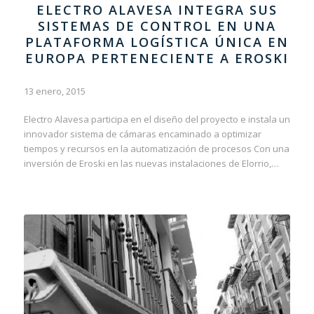
ELECTRO ALAVESA INTEGRA SUS
SISTEMAS DE CONTROL EN UNA
PLATAFORMA LOGÍSTICA ÚNICA EN
EUROPA PERTENECIENTE A EROSKI
13 enero, 2015
Electro Alavesa participa en el diseño del proyecto e instala un
innovador sistema de cámaras encaminado a optimizar
tiempos y recursos en la automatización de procesos Con una
inversión de Eroski en las nuevas instalaciones de Elorrio,…