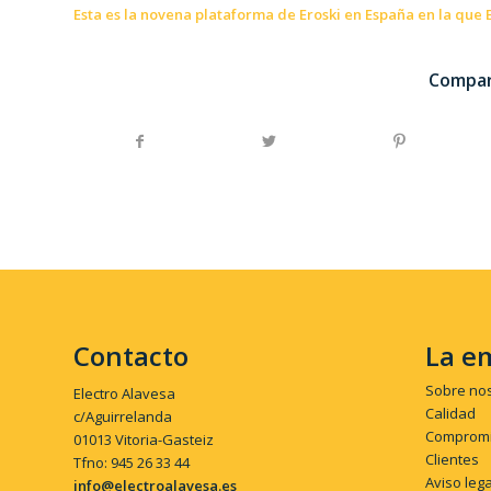
Esta es la novena plataforma de Eroski en España en la que 
Compar
Contacto
La e
Sobre no
Electro Alavesa
Calidad
c/Aguirrelanda
Compromi
01013 Vitoria-Gasteiz
Clientes
Tfno: 945 26 33 44
Aviso lega
info@electroalavesa.es