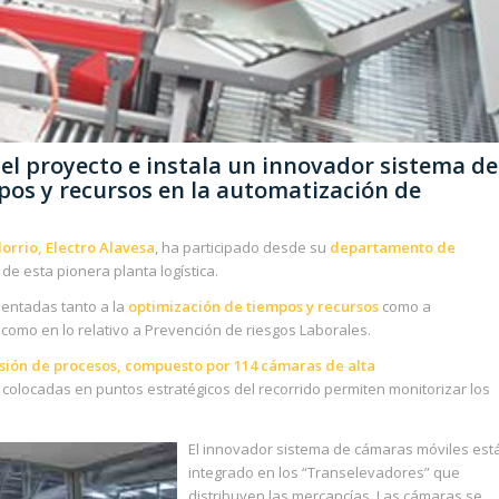
del proyecto e instala un innovador sistema de
os y recursos en la automatización de
lorrio, Electro Alavesa
, ha participado desde su
departamento de
de esta pionera planta logística.
rientadas tanto a la
optimización de tiempos y recursos
como a
, como en lo relativo a Prevención de riesgos Laborales.
sión de procesos, compuesto por 114 cámaras de alta
e colocadas en puntos estratégicos del recorrido permiten monitorizar los
El innovador sistema de cámaras móviles est
integrado en los “Transelevadores” que
distribuyen las mercancías. Las cámaras se