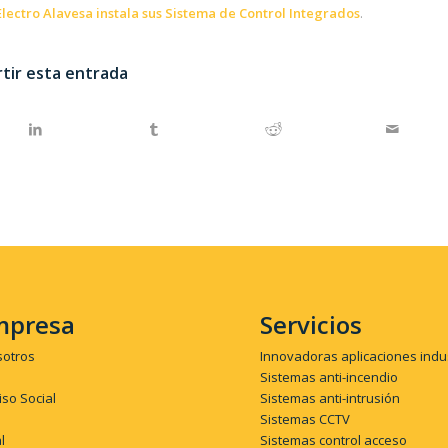
Electro Alavesa instala sus Sistema de Control Integrados
.
tir esta entrada
mpresa
Servicios
sotros
Innovadoras aplicaciones indu
Sistemas anti-incendio
so Social
Sistemas anti-intrusión
Sistemas CCTV
l
Sistemas control acceso