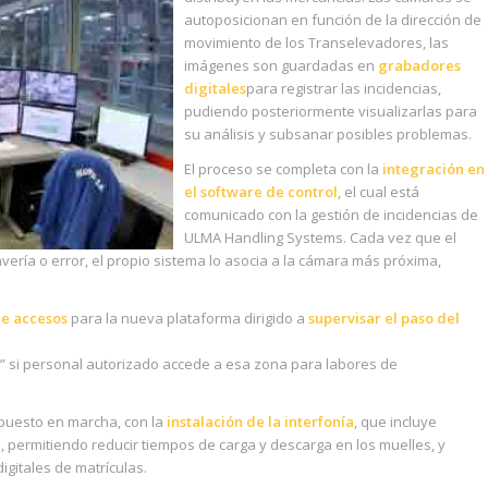
autoposicionan en función de la dirección de
movimiento de los Transelevadores, las
imágenes son guardadas en
grabadores
digitales
para registrar las incidencias,
pudiendo posteriormente visualizarlas para
su análisis y subsanar posibles problemas.
El proceso se completa con la
integración en
el software de control
, el cual está
comunicado con la gestión de incidencias de
ULMA Handling Systems. Cada vez que el
ría o error, el propio sistema lo asocia a la cámara más próxima,
de accesos
para la nueva plataforma dirigido a
supervisar el paso del
s” si personal autorizado accede a esa zona para labores de
puesto en marcha, con la
instalación de la interfonía
, que incluye
 permitiendo reducir tiempos de carga y descarga en los muelles, y
igitales de matrículas.