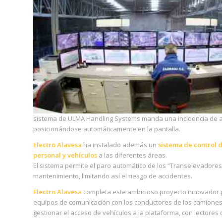
sistema de ULMA Handling Systems manda una incidencia de ave
posicionándose automáticamente en la pantalla.
Electro Alavesa
ha instalado además un
sistema de control 
personal y vehículos
a las diferentes áreas.
El sistema permite el paro automático de los “Transelevadore
mantenimiento, limitando así el riesgo de accidentes.
Electro Alavesa
completa este ambicioso proyecto innovador 
equipos de comunicación con los conductores de los camiones,
gestionar el acceso de vehículos a la plataforma, con lectores d