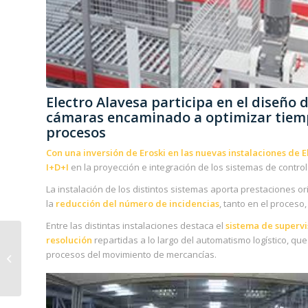
Electro Alavesa participa en el diseño 
cámaras encaminado a optimizar tiemp
procesos
Con una inversión de Eroski en las nuevas instalaciones de E
I+D+I
en la proyección e integración de los sistemas de control 
La instalación de los distintos sistemas aporta prestaciones o
la
reducción del número de incidencias
, tanto en el proceso
Entre las distintas instalaciones destaca el
sistema de supervi
resolución
repartidas a lo largo del automatismo logístico, qu
Formar parte de
procesos del movimiento de mercancías.
Electro Alavesa puede
tener premio