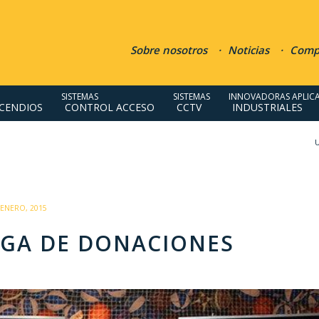
Sobre nosotros
Noticias
Compr
SISTEMAS
SISTEMAS
INNOVADORAS APLIC
NCENDIOS
CONTROL ACCESO
CCTV
INDUSTRIALES
U
/
 ENERO, 2015
EGA DE DONACIONES