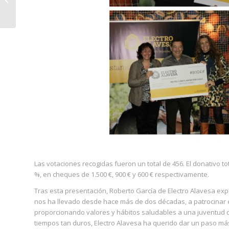
control en una
plataforma logística...
Las votaciones recogidas fueron un total de 456. El donativo to
%, en cheques de 1.500 €, 900 € y 600 € respectivamente.
Tras esta presentación, Roberto García de Electro Alavesa expl
nos ha llevado desde hace más de dos décadas, a patrocinar e
proporcionando valores y hábitos saludables a una juventud q
tiempos tan duros, Electro Alavesa ha querido dar un paso má