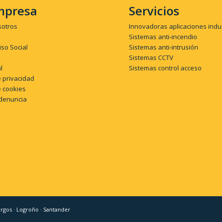
mpresa
Servicios
sotros
Innovadoras aplicaciones indu
Sistemas anti-incendio
so Social
Sistemas anti-intrusión
Sistemas CCTV
l
Sistemas control acceso
e privacidad
e cookies
denuncia
Burgos · Logroño · Santander