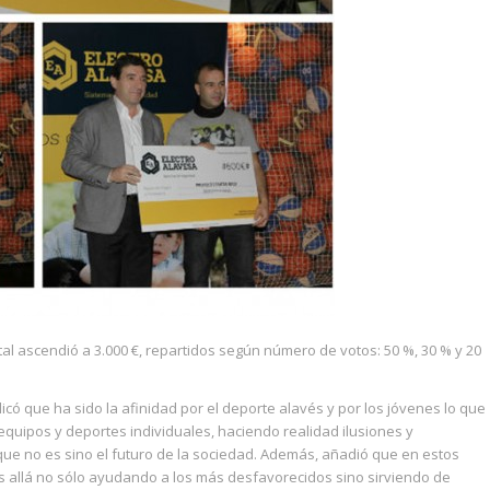
tal ascendió a 3.000 €, repartidos según número de votos: 50 %, 30 % y 20
icó que ha sido la afinidad por el deporte alavés y por los jóvenes lo que
quipos y deportes individuales, haciendo realidad ilusiones y
ue no es sino el futuro de la sociedad. Además, añadió que en estos
s allá no sólo ayudando a los más desfavorecidos sino sirviendo de