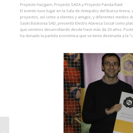
Proyecto Hazgarri, Proyecto SADA y Proyecto Panda Raid.
El evento tuvo lugar en la Sala de Antepalco del Buesa Arena, 
proyectos, así como a clientes y amigos, y diferentes medios
Saski Baskonia SAD, presentó Electro Alavesa Social como plat
que venimos desarrollando desde hace más de 20 años. Poster
ha donado la partida económica que se tenía destinada a la 
Electro Alavesa integra
sus sistemas de