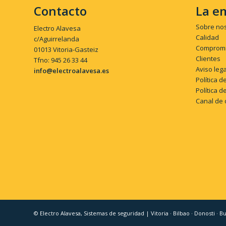
Contacto
La e
Sobre no
Electro Alavesa
Calidad
c/Aguirrelanda
Compromi
01013 Vitoria-Gasteiz
Clientes
Tfno: 945 26 33 44
Aviso lega
info@electroalavesa.es
Política d
Política d
Canal de 
© Electro Alavesa, Sistemas de seguridad | Vitoria · Bilbao · Donosti · 