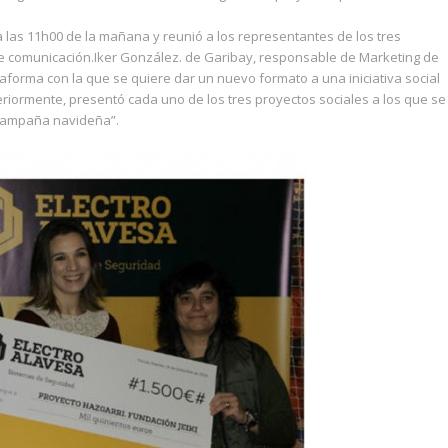
a las 11h00 de la mañana y reunió a los representantes de los tres
 de comunicación.Iker González. de Garibay, responsable de Marketing de
aforma con la que se quiere dar un nuevo formato a una iniciativa social
iormente, presentó cada uno de los tres proyectos sociales a los que se
“campaña navideña”.