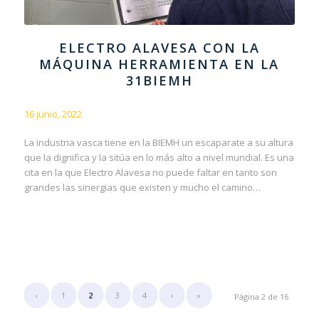
ELECTRO ALAVESA CON LA
MÁQUINA HERRAMIENTA EN LA
31BIEMH
16 junio, 2022
La industria vasca tiene en la BIEMH un escaparate a su altura
que la dignifica y la sitúa en lo más alto a nivel mundial. Es una
cita en la que Electro Alavesa no puede faltar en tanto son
grandes las sinergias que existen y mucho el camino…
‹
1
2
3
4
›
»
Página 2 de 16