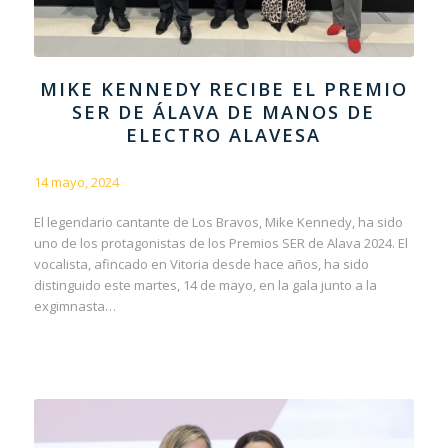
MIKE KENNEDY RECIBE EL PREMIO
SER DE ÁLAVA DE MANOS DE
ELECTRO ALAVESA
14 mayo, 2024
El legendario cantante de Los Bravos, Mike Kennedy, ha sido
uno de los protagonistas de los Premios SER de Alava 2024. El
vocalista, afincado en Vitoria desde hace años, ha sido
distinguido este martes, 14 de mayo, en la gala junto a la
exgimnasta…