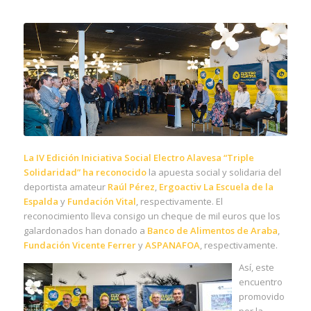
La IV Edición Iniciativa Social Electro Alavesa “Triple
Solidaridad” ha reconocido
la apuesta social y solidaria del
deportista amateur
Raúl Pérez
,
Ergoactiv La Escuela de la
Espalda
y
Fundación Vital
, respectivamente. El
reconocimiento lleva consigo un cheque de mil euros que los
galardonados han donado a
Banco de Alimentos de Araba
,
Fundación Vicente Ferrer
y
ASPANAFOA
, respectivamente.
Así, este
encuentro
promovido