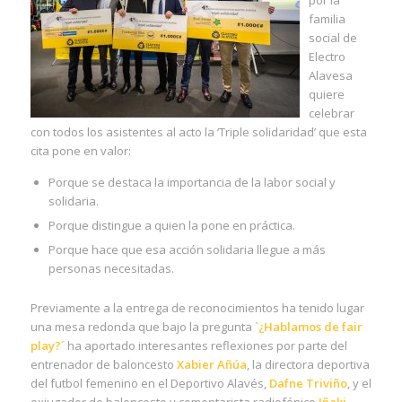
por la
familia
social de
Electro
Alavesa
quiere
celebrar
con todos los asistentes al acto la ‘Triple solidaridad’ que esta
cita pone en valor:
Porque se destaca la importancia de la labor social y
solidaria.
Porque distingue a quien la pone en práctica.
Porque hace que esa acción solidaria llegue a más
personas necesitadas.
Previamente a la entrega de reconocimientos ha tenido lugar
una mesa redonda que bajo la pregunta
`¿Hablamos de fair
play?´
ha aportado interesantes reflexiones por parte del
entrenador de baloncesto
Xabier Añúa
, la directora deportiva
del futbol femenino en el Deportivo Alavés,
Dafne Triviño
, y el