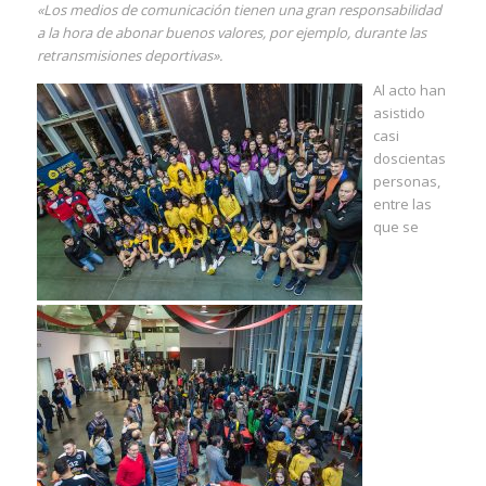
«Los medios de comunicación tienen una gran responsabilidad
a la hora de abonar buenos valores, por ejemplo, durante las
retransmisiones deportivas».
Al acto han
asistido
casi
doscientas
personas,
entre las
que se