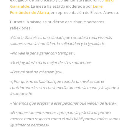
exjugador de baloncesto y comentarista radiofónico
Iñaki
Garaialde
. La mesa ha estado moderada por
Leire
Fernández de Alaiza
, en representación de Electro Alavesa.
Durante la misma se pudieron escuchar importantes
reflexiones:
«Vitoria-Gasteiz es una ciudad que considera cada vez más
valores como la humildad, la solidaridad y la igualdad».
«No vale la pena ganar con trampas».
«Si el jugador/a da lo mejor de sí es suficiente».
«Eres mi rival no mi enemigo».
«¿Por qué no es habitual que cuando un rival se cae el
contrincante le estreche inmediatamente la mano y le ayude a
levantarse?».
«Tenemos que aceptar a esas personas que vienen de fuera».
«El supuestamente menos apto para la práctica deportiva
merece tanto respecto como el más hábil porque todos somos
igualmente personas».