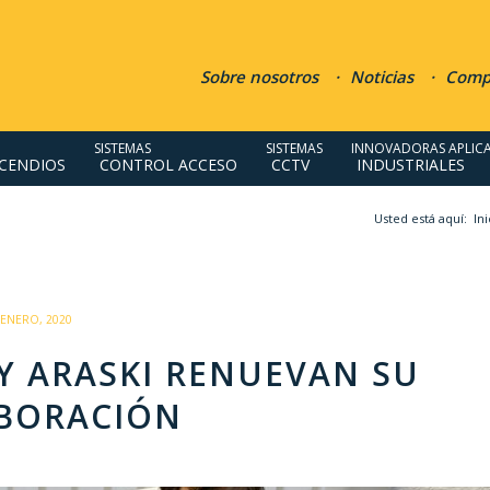
Sobre nosotros
Noticias
Compr
SISTEMAS
SISTEMAS
INNOVADORAS APLIC
NCENDIOS
CONTROL ACCESO
CCTV
INDUSTRIALES
Usted está aquí:
Ini
/
 ENERO, 2020
Y ARASKI RENUEVAN SU
BORACIÓN