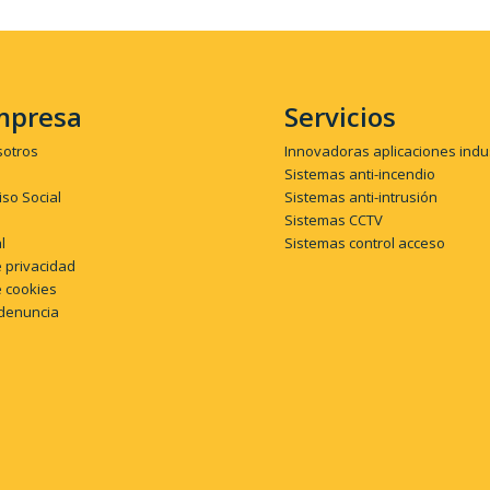
mpresa
Servicios
sotros
Innovadoras aplicaciones indu
Sistemas anti-incendio
so Social
Sistemas anti-intrusión
Sistemas CCTV
l
Sistemas control acceso
e privacidad
e cookies
denuncia