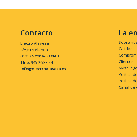
Contacto
La e
Sobre no
Electro Alavesa
Calidad
c/Aguirrelanda
Compromi
01013 Vitoria-Gasteiz
Clientes
Tfno: 945 26 33 44
Aviso lega
info@electroalavesa.es
Política d
Política d
Canal de 