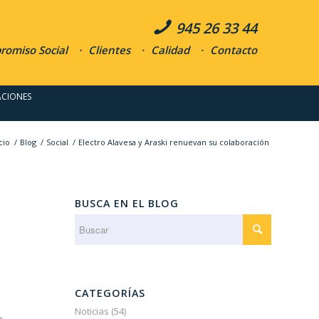
945 26 33 44
omiso Social
Clientes
Calidad
Contacto
ACIONES
cio
/
Blog
/
Social
/
Electro Alavesa y Araski renuevan su colaboración
BUSCA EN EL BLOG
CATEGORÍAS
Noticias
(54)