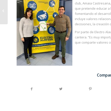
Electro Alavesa instala
club, Amaia Castresana,
un avanzado sistema
que pretende educar a l
de videovigilancia en
fomentando el desarroll
Bilbao
incluye valores relacio
decisiones, la creación 
Por parte de Electro Al
cantera. “Es muy import
que comparte valores com
Compar