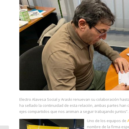
Electro Alavesa Social y Araski renuevan su colaboración hasta
ha sellado la continuidad de esta relación, ambas partes han c
ejes compartidos que nos animan a seguir trabajando juntos”.
Uno de los equipos de
nombre de la firma esp