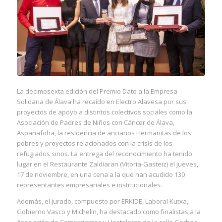
La decimosexta edición del Premio Dato a la Empresa
Solidaria de Álava ha recaído en Electro Alavesa por sus
proyectos de apoyo a distintos colectivos sociales como la
Asociación de Padres de Niños con Cáncer de Álava,
Aspanafoha, la residencia de ancianos Hermanitas de los
pobres y proyectos relacionados con la crisis de los
refugiados sirios. La entrega del reconocimiento ha tenido
lugar en el Restaurante Zaldiaran (Vitoria-Gasteiz) el jueves,
17 de noviembre, en una cena a la que han acudido 130
representantes empresariales e institucionales.
Además, el jurado, compuesto por ERKIDE, Laboral Kutxa,
Gobierno Vasco y Michelin, ha destacado como finalistas a la
Asociación de Comerciantes y Hosteleros de la calle Gorbea,