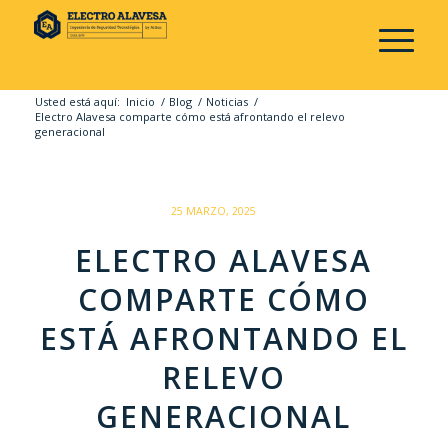
Usted está aquí:
Inicio
/
Blog
/
Noticias
/
Electro Alavesa comparte cómo está afrontando el relevo
generacional
/
25 MARZO, 2025
ELECTRO ALAVESA
COMPARTE CÓMO
ESTÁ AFRONTANDO EL
RELEVO
GENERACIONAL