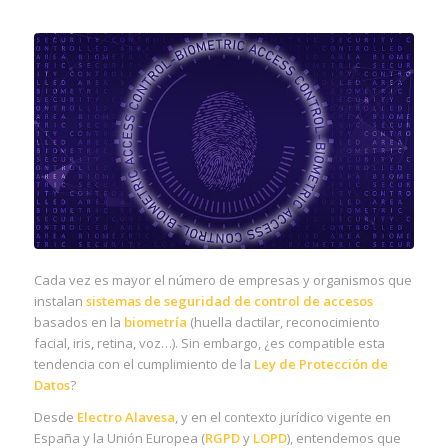
Cada vez es mayor el número de empresas y organismos que
instalan
sistemas de seguridad de control de accesos
basados en la
biometría
(huella dactilar, reconocimiento
facial, iris, retina, voz…). Sin embargo, ¿es compatible esta
tendencia con el cumplimiento de la
Ley de Protección de
Datos
?
Desde
Electro Alavesa
, y en el contexto jurídico vigente en
España y la Unión Europea (
RGPD
y
LOPD
), entendemos que