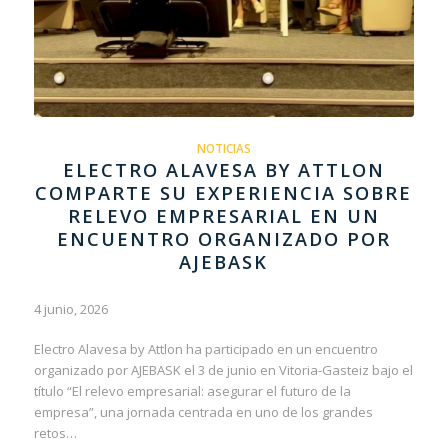
NOTICIAS
ELECTRO ALAVESA BY ATTLON
COMPARTE SU EXPERIENCIA SOBRE
RELEVO EMPRESARIAL EN UN
ENCUENTRO ORGANIZADO POR
AJEBASK
4 junio, 2026
Electro Alavesa by Attlon ha participado en un encuentro
organizado por AJEBASK el 3 de junio en Vitoria-Gasteiz bajo el
título “El relevo empresarial: asegurar el futuro de la
empresa”, una jornada centrada en uno de los grandes
retos…