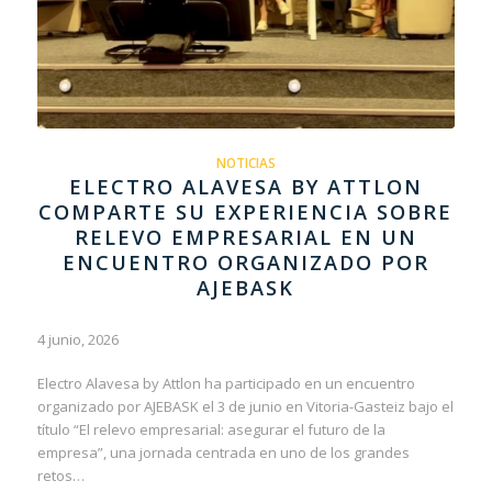
NOTICIAS
ELECTRO ALAVESA BY ATTLON
COMPARTE SU EXPERIENCIA SOBRE
RELEVO EMPRESARIAL EN UN
ENCUENTRO ORGANIZADO POR
AJEBASK
4 junio, 2026
Electro Alavesa by Attlon ha participado en un encuentro
organizado por AJEBASK el 3 de junio en Vitoria-Gasteiz bajo el
título “El relevo empresarial: asegurar el futuro de la
empresa”, una jornada centrada en uno de los grandes
retos…